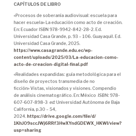
CAPÍTULOS DE LIBRO
«Procesos de soberanía audiovisual: escuela para
hacer escuela» La educación como acto de creación.
En: Ecuador ISBN 978-9942-842-28-2. Ed.
Universidad Casa Grande, p. 93 – 106. Guayaquil. Ed.
Universidad Casa Grande, 2025.
https://www.casagrande.edu.ec/wp-
content/uploads/2025/03/La-educacion-como-
acto-de-creacion-digital-final.pdf
«Realidades expandidas: guía metodológica para el
diseño de proyectos transmedia de no
ficción» Vistas, visionados y visiones. Compendio
de análisis cinematográfico. En: México
ISBN:
978-
607-607-898-3
ed:
Universidad Autónoma de Baja
California
,
p.30 – 54,
2024.
https://drive.google.com/file/
d/
1KhJO9sccJWj6RRf3HwXYndGDEWX_
HKWl/view?
usp=sharing