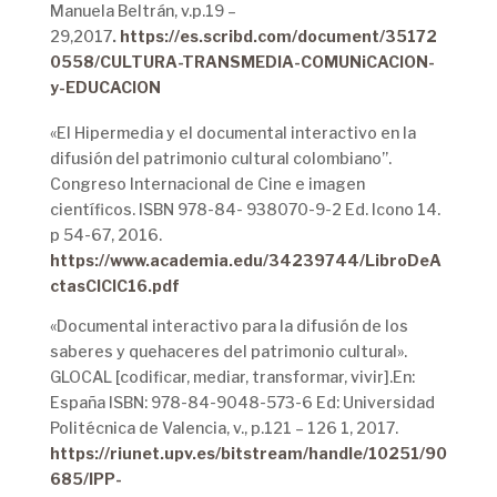
Manuela Beltrán, v.p.19 –
29,2017
.
https://es.scribd.com/document/35172
0558/CULTURA-TRANSMEDIA-COMUNiCACION-
y-EDUCACION
«El Hipermedia y el documental interactivo en la
difusión del patrimonio cultural colombiano”.
Congreso Internacional de Cine e imagen
científicos. ISBN 978-84- 938070-9-2 Ed. Icono 14.
p 54-67, 2016.
https://www.academia.edu/34239744/LibroDeA
ctasCICIC16.pdf
«Documental interactivo para la difusión de los
saberes y quehaceres del patrimonio cultural».
GLOCAL [codificar, mediar, transformar, vivir].En:
España ISBN: 978-84-9048-573-6 Ed: Universidad
Politécnica de Valencia, v., p.121 – 126 1, 2017.
https://riunet.upv.es/bitstream/handle/10251/90
685/IPP-