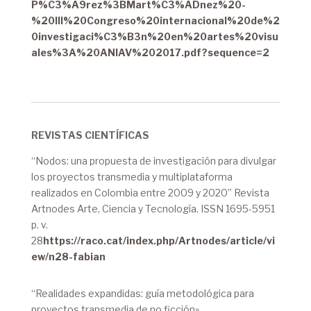
P%C3%A9rez%3BMart%C3%ADnez%20-
%20III%20Congreso%20internacional%20de%2
0investigaci%C3%B3n%20en%20artes%20visu
ales%3A%20ANIAV%202017.pdf?sequence=2
REVISTAS CIENTÍFICAS
“Nodos: una propuesta de investigación para divulgar
los proyectos transmedia y multiplataforma
realizados en Colombia entre 2009 y 2020”
Revista
Artnodes Arte, Ciencia y Tecnología. ISSN 1695-5951
p. v.
28
https://raco.cat/index.php/Artnodes/article/vi
ew/n28-fabian
“Realidades expandidas: guía metodológica para
proyectos transmedia de no ficción».